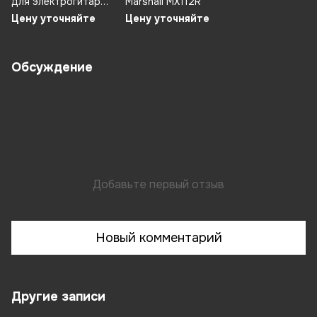
для электрогитар
Marshall MX112R
Marshall MG10G
Цену уточняйте
Цену уточняйте
Обсуждение
Добавьте первый отзыв
Новый комментарий
Другие записи