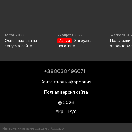
12 мая 2022
24 апреля 2022
14 апреля 20
Основные этапы
Загрузка
Подсказки
Акция
запуска сайта
логотипа
характери
+380630496671
Контактная информация
Полная версия сайта
© 2026
Укр
Рус
Интернет-магазин создан с Хорошоп