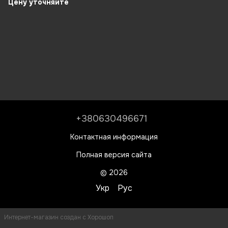
DSL20HR
Цену уточняйте
+380630496671
Контактная информация
Полная версия сайта
© 2026
Укр
Рус
Интернет-магазин создан с Хорошоп