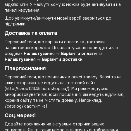
відключити. У майбутньому їх можна буде активувати на
панелі керування.
Щоб увімкнути/вимкнути мовні версії, зверніться до
підтримки.
Доставка та оплата
Переконайтеся, що варіанти оплати та доставки
налаштовані коректно. Ці налаштування проводяться в
розділах
Налаштування → Варіанти оплати
та
Налаштування → Варіанти доставки
.
Гіперпосилання
Переконайтеся, що посилання в описі товару, блозі та на
інших сторінках. не ведуть на тестовий сайт
(
http://shop12345.horoshop.ua/
). Ми рекомендуємо
використовувати відносні посилання, які ведуть відлік від
кореня сайту та не містять домену. Наприклад:
/catalog/xiaomi-mi-a1
Соц.мережі
Додайте посилання на актуальні сторінки ваших
соцмереж. Якщо таких немає, відключіть відображення