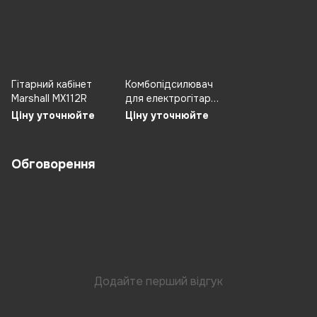
Гітарний кабінет
Комбопідсилювач
Marshall MX112R
для електрогітар
Marshall MG10G
Ціну уточнюйте
Ціну уточнюйте
Обговорення
Додайте перший відгук