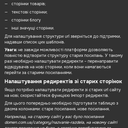
сторінки товарів;
текстові сторінки;
сторінки блогу
інші значущі сторінки.
Для налаштування структури url зверніться до підтримки,
надавши список цих шаблонів.
Увага:
не завжди можливості платформи дозволяють
повністю відтворити структуру старих посилань. У такому
разі необхідно налаштувати редиректи – перенаправити
відвідувачів на нові сторінки, коли вони намагаються
перейти за старими посиланнями.
Налаштування редиректів зі старих сторінок
Якщо потрібно налаштувати редиректи зі старих url сайту
на нові, скористайтеся функцією Імпорт редиректів.
Для цього попередньо необхідно підготувати таблицю з
двома колонками: старе посилання, нове посилання,
Наприклад, на старому сайті у вас було посилання
domen.com.ua/category/nazvanie-razdela, на новому сайті