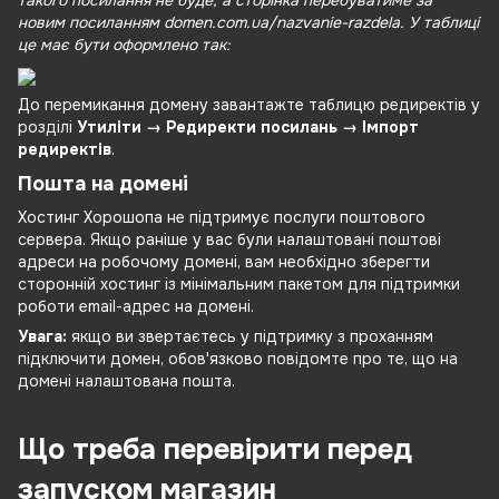
такого посилання не буде, а сторінка перебуватиме за
новим посиланням domen.com.ua/nazvanie-razdela. У таблиці
це має бути оформлено так:
До перемикання домену завантажте таблицю редиректів у
розділі
Утиліти → Редиректи посилань → Імпорт
редиректів
.
Пошта на домені
Хостинг Хорошопа не підтримує послуги поштового
сервера. Якщо раніше у вас були налаштовані поштові
адреси на робочому домені, вам необхідно зберегти
сторонній хостинг із мінімальним пакетом для підтримки
роботи email-адрес на домені.
Увага:
якщо ви звертаєтесь у підтримку з проханням
підключити домен, обов'язково повідомте про те, що на
домені налаштована пошта.
Що треба перевірити перед
запуском магазин