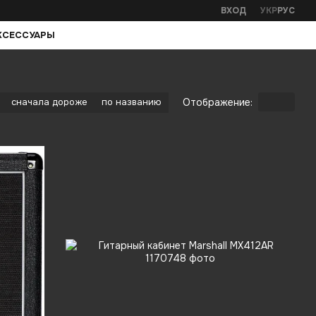
ВХОД
УКР
РУС
КСЕССУАРЫ
Отображение:
сначала дороже
по названию