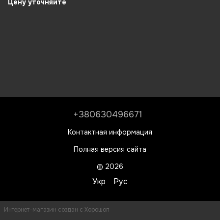
MS-2R-E
Цену уточняйте
+380630496671
Контактная информация
Полная версия сайта
© 2026
Укр
Рус
Интернет-магазин создан с Хорошоп