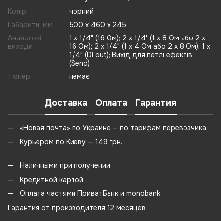
Колір
чорний
Габарити, мм
500 х 460 х 245
Аналогові
1 x 1/4" (16 Ом); 2 x 1/4" (1 х 8 Ом або 2 x
виходи
16 Ом); 2 x 1/4" (1 х 4 Ом або 2 x 8 Ом); 1 x
1/4" (DI out); Вихід для петлі ефектів
(Send)
Тюнер
немає
Доставка
Оплата
Гарантия
«Новая почта» по Украине — по тарифам перевозчика.
Курьером по Киеву — 149 грн.
Наличными при получении
Кредитной картой
Оплата частями ПриватБанк и monobank
Гарантия от производителя 12 месяцев