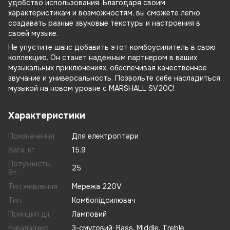
удобство использования. Благодаря своим
характеристикам и возможностям, вы сможете легко
создавать разные звуковые текстуры и настроения в
своей музыке.
Не упустите шанс добавить этот комбоусилитель в свою
коллекцию. Он станет надежным партнером в ваших
музыкальных приключениях, обеспечивая качественное
звучание и универсальность. Позвольте себе насладиться
музыкой на новом уровне с MARSHALL SV20C!
Характеристики
Призначення
Для електрогітари
Вага, кг
15.9
Потужність,
25
Вт
Тип живлення
Мережа 220V
Тип
Комбопідсилювач
Принцип дії
Ламповий
Еквалайзер
3-смуговий: Bass, Middle, Treble