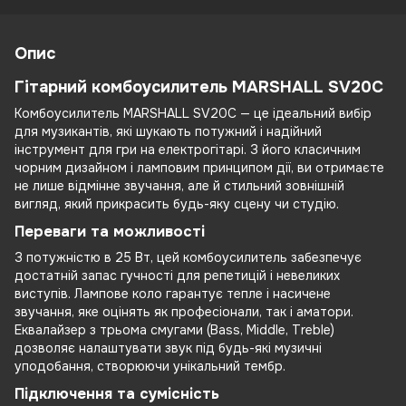
Опис
Гітарний комбоусилитель MARSHALL SV20C
Комбоусилитель MARSHALL SV20C — це ідеальний вибір
для музикантів, які шукають потужний і надійний
інструмент для гри на електрогітарі. З його класичним
чорним дизайном і ламповим принципом дії, ви отримаєте
не лише відмінне звучання, але й стильний зовнішній
вигляд, який прикрасить будь-яку сцену чи студію.
Переваги та можливості
З потужністю в 25 Вт, цей комбоусилитель забезпечує
достатній запас гучності для репетицій і невеликих
виступів. Лампове коло гарантує тепле і насичене
звучання, яке оцінять як професіонали, так і аматори.
Еквалайзер з трьома смугами (Bass, Middle, Treble)
дозволяє налаштувати звук під будь-які музичні
уподобання, створюючи унікальний тембр.
Підключення та сумісність