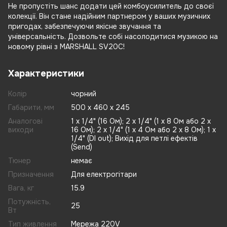
Не пропустіть шанс додати цей комбоусилитель до своєї
колекції. Він стане надійним партнером у ваших музичних
пригодах, забезпечуючи якісне звучання та
універсальність. Дозвольте собі насолодитися музикою на
новому рівні з MARSHALL SV20C!
Характеристики
Колір
чорний
Габарити, мм
500 х 460 х 245
Аналогові
1 x 1/4" (16 Ом); 2 x 1/4" (1 х 8 Ом або 2 x
виходи
16 Ом); 2 x 1/4" (1 х 4 Ом або 2 x 8 Ом); 1 x
1/4" (DI out); Вихід для петлі ефектів
(Send)
Тюнер
немає
Призначення
Для електрогітари
Вага, кг
15.9
Потужність,
25
Вт
Тип живлення
Мережа 220V