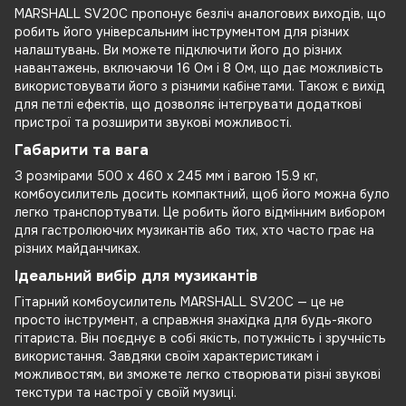
MARSHALL SV20C пропонує безліч аналогових виходів, що
робить його універсальним інструментом для різних
налаштувань. Ви можете підключити його до різних
навантажень, включаючи 16 Ом і 8 Ом, що дає можливість
використовувати його з різними кабінетами. Також є вихід
для петлі ефектів, що дозволяє інтегрувати додаткові
пристрої та розширити звукові можливості.
Габарити та вага
З розмірами 500 х 460 х 245 мм і вагою 15.9 кг,
комбоусилитель досить компактний, щоб його можна було
легко транспортувати. Це робить його відмінним вибором
для гастролюючих музикантів або тих, хто часто грає на
різних майданчиках.
Ідеальний вибір для музикантів
Гітарний комбоусилитель MARSHALL SV20C — це не
просто інструмент, а справжня знахідка для будь-якого
гітариста. Він поєднує в собі якість, потужність і зручність
використання. Завдяки своїм характеристикам і
можливостям, ви зможете легко створювати різні звукові
текстури та настрої у своїй музиці.