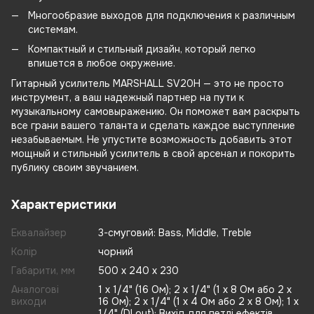
Многообразие выходов для подключения к различным
системам.
Компактный и стильный дизайн, который легко
впишется в любое окружение.
Гитарный усилитель MARSHALL SV20H — это не просто
инструмент, а ваш надежный партнер на пути к
музыкальному самовыражению. Он поможет вам раскрыть
все грани вашего таланта и сделать каждое выступление
незабываемым. Не упустите возможность добавить этот
мощный и стильный усилитель в свой арсенал и покорить
публику своим звучанием.
Характеристики
Еквалайзер
3-смуговий: Bass, Middle, Treble
Колір
чорний
Габарити, мм
500 х 240 х 230
Аналогові
1 x 1/4" (16 Ом); 2 x 1/4" (1 х 8 Ом або 2 x
виходи
16 Ом); 2 x 1/4" (1 х 4 Ом або 2 x 8 Ом); 1 x
1/4" (DI out); Вихід для петлі ефектів