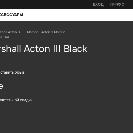
ВХОД
УКР
РУС
КСЕССУАРЫ
shall Acton 3
Marshall Acton 3 Marshall
06004)
hall Acton III Black
ставить отзыв
е
опительной скидки