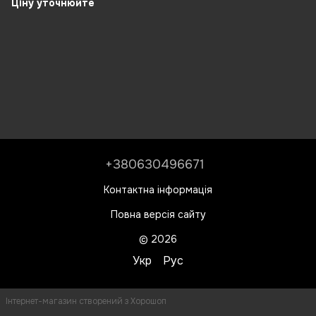
Brass (1006059)
Ціну уточнюйте
+380630496671
Контактна інформація
Повна версія сайту
© 2026
Укр
Рус
Інтернет-магазин створений з Хорошоп