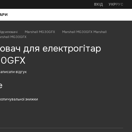
ВХІД
УКР
РУС
АРИ
ідсилювачі
Marshall MG30GFX
Marshall MG30GFX Marshall
arshall MG30GFX
ювач для електрогітар
30GFX
аписати відгук
е
копичувальної знижки