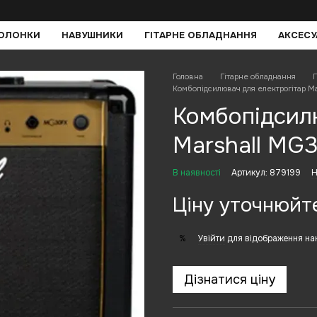
КОЛОНКИ
НАВУШНИКИ
ГІТАРНЕ ОБЛАДНАННЯ
АКСЕСУ
Головна
Гітарне обладнання
П
Комбопідсилювач для електрогітар M
Комбопідсил
Marshall MG
В наявності
Артикул: 879199
Н
Ціну уточнюйт
Увійти
для відображення на
%
Дізнатися ціну