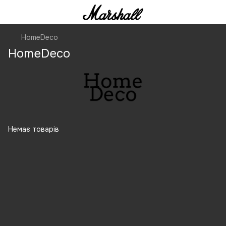
HomeDeco
HomeDeco
Немає товарів