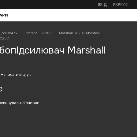
ВХІД
УКР
РУС
АРИ
ідсилювачі
Marshall SC20С
Marshall SC20С Marshall
SC20С
бопідсилювач Marshall
Написати відгук
е
копичувальної знижки