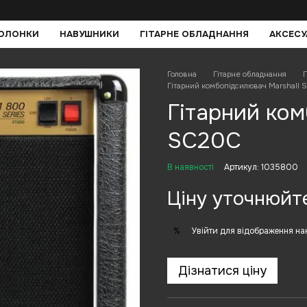
КОЛОНКИ
НАВУШНИКИ
ГІТАРНЕ ОБЛАДНАННЯ
АКСЕСУ
Головна
Гітарне обладнання
П
Гітарний комбопідсилювач Marshall 
Гітарний ком
SC20С
В наявності
Артикул: 1035800
Ціну уточнюйт
Увійти
для відображення на
%
Дізнатися ціну