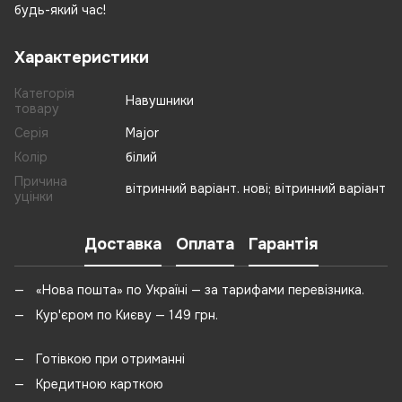
будь-який час!
Характеристики
Категорія
Навушники
товару
Серія
Major
Колір
білий
Причина
вітринний варіант. нові; вітринний варіант
уцінки
Доставка
Оплата
Гарантія
«Нова пошта» по Україні — за тарифами перевізника.
Кур'єром по Києву — 149 грн.
Готівкою при отриманні
Кредитною карткою