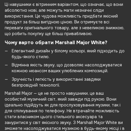
Ці навушники є вітринним варіантом, що означає, що вони
абсолютно нові, але можуть мати незначні сліди
використання. Це чудова можливість придбати якісний
продукт за більш вигідною ціною. Ви отримуєте всі
переваги оригінального товару, але з невеликою знижкою,
що робить покупку ще більш привабливою.
Чому варто обрати Marshall Major White?
Елегантний дизайн у білому кольорі, який підходить до
будь-якого стилю.
Відмінна якість звуку, що дозволяє насолоджуватися
кожною нюансом ваших улюблених композицій.
Зручність і легкість у використанні завдяки
безпровідній технології.
Marshall Major — це не просто навушники, це ваш
особистий музичний світ, який завжди під рукою. Вони
ідеально підійдуть як для прослуховування музики, так і
для спілкування по телефону. Не втрачайте можливість
стати власником цього стильного аксесуара та
зануритися у світ якісного звуку. З Marshall Major White ви
зможете насолоджуватися музикою в будь-якому місці і в