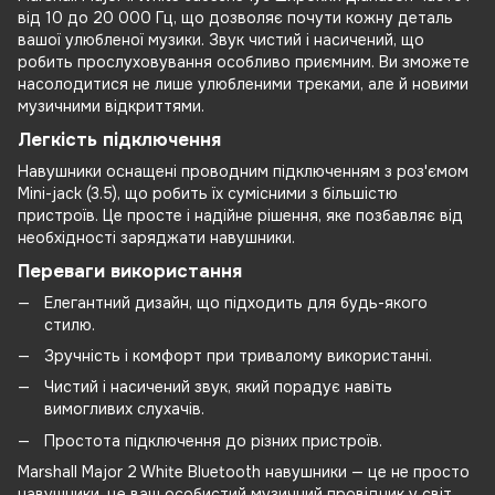
від 10 до 20 000 Гц, що дозволяє почути кожну деталь
вашої улюбленої музики. Звук чистий і насичений, що
робить прослуховування особливо приємним. Ви зможете
насолодитися не лише улюбленими треками, але й новими
музичними відкриттями.
Легкість підключення
Навушники оснащені проводним підключенням з роз'ємом
Mini-jack (3.5), що робить їх сумісними з більшістю
пристроїв. Це просте і надійне рішення, яке позбавляє від
необхідності заряджати навушники.
Переваги використання
Елегантний дизайн, що підходить для будь-якого
стилю.
Зручність і комфорт при тривалому використанні.
Чистий і насичений звук, який порадує навіть
вимогливих слухачів.
Простота підключення до різних пристроїв.
Marshall Major 2 White Bluetooth навушники — це не просто
навушники, це ваш особистий музичний провідник у світ