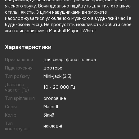
якісного звуку. Вони ідеально підійдуть для тих, хто цінує
стиль і якість. З цими навушниками ви зможете
насолоджуватися улюбленою музикою в будь-який час і в
будь-якому місці. Не пропустіть можливість зробити своє
життя яскравішим з Marshall Major II White!
Характеристики
Призначення
для смартфона і плеєра
Підключення
дротове
Тип роз`єму
Mini-jack (3.5)
Діапазон
10 - 20 000 Гц
частот (Гц)
Тип кріплення
оголовние
Серія
Major II
Колір
білий
Тип
накладні
конструкції